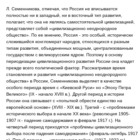
Л. Семенникова, отмечая, что Россия не вписывается
полностью ни в западный, ни в восточный тип развития,
полагает, что она не являясь самостоятельной цивилизацией,
представляет собой «цивилизационно неоднородное
общество». По ее мнению, Россия - это особый, исторически
сложившийся конгломерат народов, относящихся к разным
типам развития, объединенных мощным, централизованным
государством с великорусским ядром. Поэтому в основу
периодизации цивилизационного развития России она кладет
прежде всего политический фактор. Рассматривая время
становления и развития «цивилизационно неоднородного
общества» в России, Семенникова выделяет в качестве
особого периода время с «Киевской Руси» но «Эпоху Петра
Великого» (IX - начало XVIII в.). Другой период в истории
России она связывает с «попыткой обрести единство на
европейской основе» (XVIII - XIX вв.). Третий - с «проблемами
исторического выбора в начале XX века» (революция 1905-
1907 гг.- падение самодержавия в феврале 1917 г.). На
четвертый период приходятся «проблемы цивилизационного
выбора после падения самодержания» (февраль-октябрь 1917