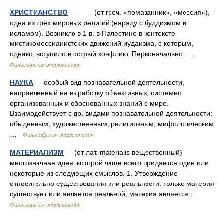
ХРИСТИАНСТВО
— (от греч. «помазанник», «мессия»),
одна из трёх мировых религий (наряду с буддизмом и
исламом). Возникло в 1 в. в Палестине в контексте
мистикомессианистских движений иудаизма, с которым,
однако, вступило в острый конфликт. Первоначально… …
Философская энциклопедия
НАУКА
— особый вид познавательной деятельности,
направленный на выработку объективных, системно
организованных и обоснованных знаний о мире.
Взаимодействует с др. видами познавательной деятельности:
обыденным, художественным, религиозным, мифологическим
…
Философская энциклопедия
МАТЕРИАЛИЗМ
— (от лат. materialis вещественный)
многозначная идея, которой чаще всего придается один или
некоторые из следующих смыслов. 1. Утверждение
относительно существования или реальности: только материя
существует или является реальной; материя является …
Философская энциклопедия