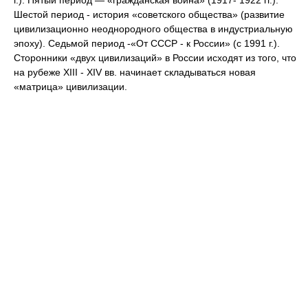
г.). Пятый период — «гражданская война» (1917- 1922 гг.).
Шестой период - история «советского общества» (развитие
цивилизационно неоднородного общества в индустриальную
эпоху). Седьмой период -«От СССР - к России» (с 1991 г.).
Сторонники «двух цивилизаций» в России исходят из того, что
на рубеже XIII - XIV вв. начинает складываться новая
«матрица» цивилизации.