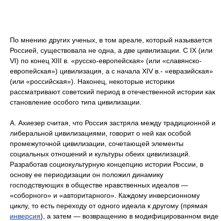
По мнению других ученых, в том ареале, который называется
Россией, существовала не одна, а две цивилизации. С IX (или
VI) по конец XIII в. «русско-европейская» (или «славянско-
европейская») цивилизация, а с начала XIV в.- «евразийская»
(или «российская»). Наконец, некоторые историки
рассматривают советский период в отечественной истории как
становление особого типа цивилизации.
А. Ахиезер считая, что Россия застряла между традиционной и
либеральной цивилизациями, говорит о ней как особой
промежуточной цивилизации, сочетающей элементы
социальных отношений и культуры обеих цивилизаций.
Разработав социокультурную концепцию истории России, в
основу ее периодизации он положил динамику
господствующих в обществе нравственных идеалов —
«соборного» и «авторитарного». Каждому инверсионному
циклу, то есть переходу от одного идеала к другому (прямая
инверсия
), а затем — возвращению в модифицированном виде