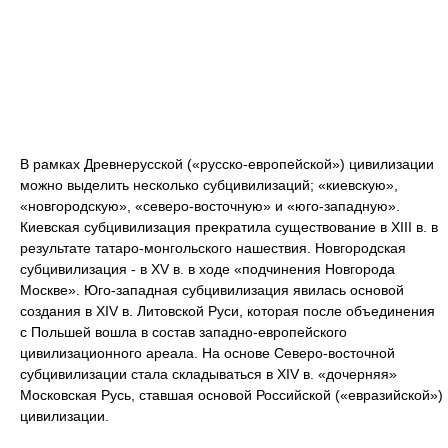
В рамках Древнерусской («русско-европейской») цивилизации
можно выделить несколько субцивилизаций; «киевскую»,
«новгородскую», «северо-восточную» и «юго-западную».
Киевская субцивилизация прекратила существование в XIII в. в
результате татаро-монгольского нашествия. Новгородская
субцивилизация - в XV в. в ходе «подчинения Новгорода
Москве». Юго-западная субцивилизация явилась основой
создания в XIV в. Литовской Руси, которая после объединения
с Польшей вошла в состав западно-европейского
цивилизационного ареала. На основе Северо-восточной
субцивилизации стала складываться в XIV в. «дочерняя»
Московская Русь, ставшая основой Российской («евразийской»)
цивилизации.