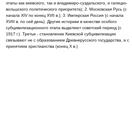
этапы как киевского, так и владимиро-суздальского, и галицко-
вольшского политического приоритета); 2. Московская Русь (с
начала XIV по конец XVII в.); 3. Имперская Россия (с начала
XVIII в. по сей день). Другие историки в качестве особого
субцивилизационного этапа выделяют советский период (с
1917 г.). Третьи - становление Киевской субцивилизации
связывают не с образованием Древнерусского государства, а с
принятием христианства (конец Х в.)