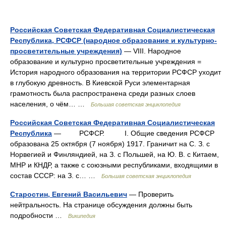
Российская Советская Федеративная Социалистическая
Республика, РСФСР (народное образование и культурно-
просветительные учреждения)
— VIII. Народное
образование и культурно просветительные учреждения =
История народного образования на территории РСФСР уходит
в глубокую древность. В Киевской Руси элементарная
грамотность была распространена среди разных слоев
населения, о чём… …
Большая советская энциклопедия
Российская Советская Федеративная Социалистическая
Республика
— РСФСР. I. Общие сведения РСФСР
образована 25 октября (7 ноября) 1917. Граничит на С. З. с
Норвегией и Финляндией, на З. с Польшей, на Ю. В. с Китаем,
МНР и КНДР, а также с союзными республиками, входящими в
состав СССР: на З. с… …
Большая советская энциклопедия
Старостин, Евгений Васильевич
— Проверить
нейтральность. На странице обсуждения должны быть
подробности …
Википедия